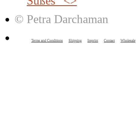
Süßes” <>
© Petra Darchaman
Terms and Conditions
Shipping
Imprint
Contact
Wholesale