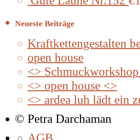
Gute Laune Nr.152
€
Neueste Beiträge
Kraftkettengestalten
open house
<> Schmuckworkshop
<> open house <>
<> ardea luh lädt ein
© Petra Darchaman
AGB